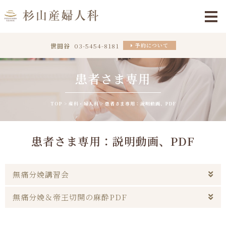
世田谷
03-5454-8181
予約について
患者さま専用
TOP
産科・婦人科
患者さま専用：説明動画、PDF
患者さま専用：説明動画、PDF
無痛分娩講習会
無痛分娩＆帝王切開の麻酔PDF