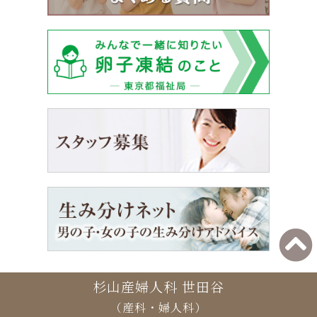
杉山産婦人科 世田谷
（産科・婦人科）