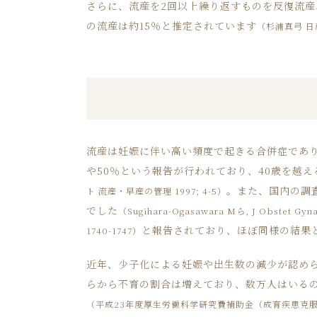
さらに、流産を2回以上繰り返すものを反復流産
の流産は約15％と推定されています
（杉浦真弓 日産
流産は妊娠に伴い高い頻度で起きる合併症であり
や50％という報告が行われており、40歳を越
。また、国内の調査
ト 流産・早産の管理 1997; 4-5）
でした
（Sugihara-Ogasawara Mら, J Obstet Gyna
と報告されており、ほぼ同様の結果
1740-1747）
近年、少子化による妊娠や出生数の減少が認め
らから不育の割合は増えており、数万人はいる
（平成23年度厚生労働科学研究費補助金（成育疾患克