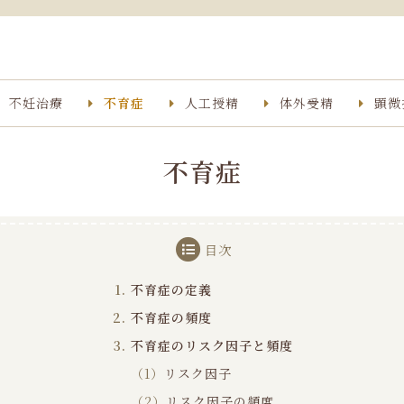
不妊治療
不育症
人工授精
体外受精
顕微
不育症
目次
不育症の定義
不育症の頻度
不育症のリスク因子と頻度
（1）
リスク因子
（2）
リスク因子の頻度