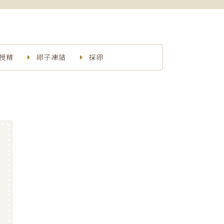
授精
卵子凍結
採卵