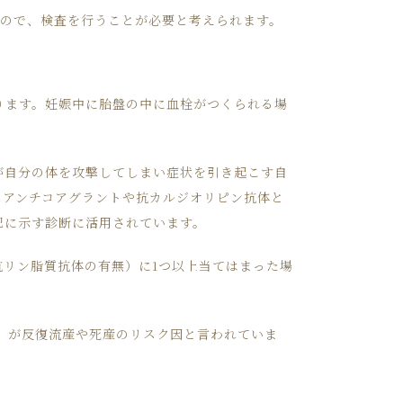
すので、検査を行うことが必要と考えられます。
ります。妊娠中に胎盤の中に血栓がつくられる場
が自分の体を攻撃してしまい症状を引き起こす自
スアンチコアグラントや抗カルジオリピン抗体と
記に示す診断に活用されています。
抗リン脂質抗体の有無）に1つ以上当てはまった場
）が反復流産や死産のリスク因と言われていま