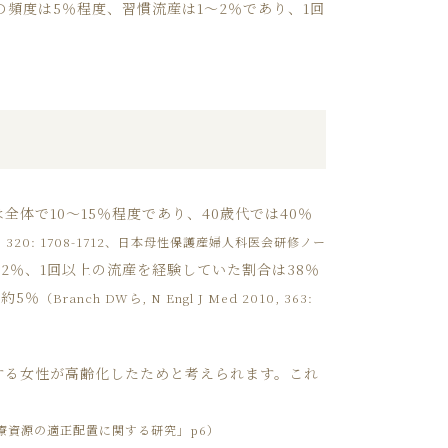
頻度は5％程度、習慣流産は1～2％であり、1回
で10～15％程度であり、40歳代では40％
000; 320: 1708-1712、日本母性保護産婦人科医会研修ノー
2％、1回以上の流産を経験していた割合は38％
約5％
（Branch DWら, N Engl J Med 2010, 363:
する女性が高齢化したためと考えられます。これ
療資源の適正配置に関する研究」p6）