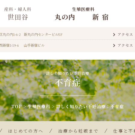
産科・婦人科
生殖医療科
世田谷
丸の内
新宿
区丸の内
1-6-2 新丸の内センタービル5F
アクセス
西新宿
1-19-6 山手新宿ビル
アクセス
詳しく知りたい不妊治療
不育症
TOP
生殖医療科
詳しく知りたい
不妊治療
：不育症
はじめての方へ
治療から妊娠まで
仕事と不