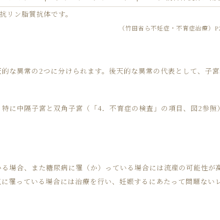
抗リン脂質抗体です。
（竹田省ら
不妊症・不育症治療）
P
天的な異常の2つに分けられます。後天的な異常の代表として、子
、特に中隔子宮と双角子宮（「4．不育症の検査」の項目、図2参照
いる場合、また糖尿病に罹（か）っている場合には流産の可能性が
気に罹っている場合には治療を行い、妊娠するにあたって問題ない