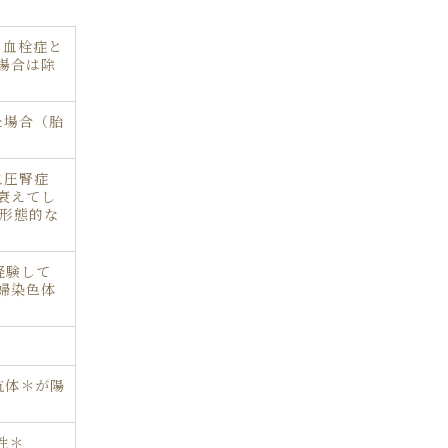
る血栓症と
場合は除
た場合（胎
血圧腎症
衰えてし
に形態的な
経験して
婦染色体
抗体＊が陽
性＊