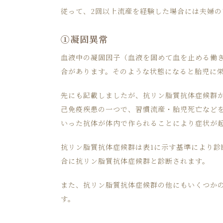
従って、2回以上流産を経験した場合には夫婦
①凝固異常
血液中の凝固因子（血液を固めて血を止める働
合があります。そのような状態になると胎児に
先にも記載しましたが、抗リン脂質抗体症候群
己免疫疾患の一つで、習慣流産・胎児死亡など
いった抗体が体内で作られることにより症状が
抗リン脂質抗体症候群は表1に示す基準により診
合に抗リン脂質抗体症候群と診断されます。
また、抗リン脂質抗体症候群の他にもいくつか
す。