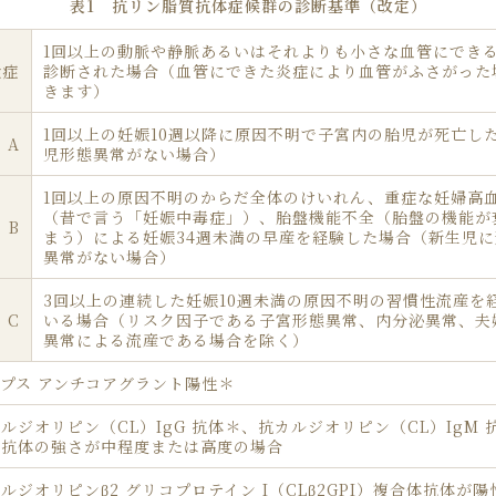
表1
抗リン脂質抗体症候群の
診断基準（改定）
1回以上の動脈や静脈あるいはそれよりも小さな血管にでき
栓症
診断された場合（血管にできた炎症により血管がふさがった
きます）
1回以上の妊娠10週以降に原因不明で子宮内の胎児が死亡し
A
児形態異常がない場合）
1回以上の原因不明のからだ全体のけいれん、重症な妊婦高
（昔で言う「妊娠中毒症」）、胎盤機能不全（胎盤の機能が
B
まう）による妊娠34週未満の早産を経験した場合（新生児
異常がない場合）
3回以上の連続した妊娠10週未満の原因不明の習慣性流産を
C
いる場合（リスク因子である子宮形態異常、内分泌異常、夫
異常による流産である場合を除く）
プス アンチコアグラント陽性＊
ルジオリピン（CL）IgG 抗体＊、抗カルジオリピン（CL）IgM 
で抗体の強さが中程度または高度の場合
ルジオリピンβ2 グリコプロテイン I（CLβ2GPI）複合体抗体が陽