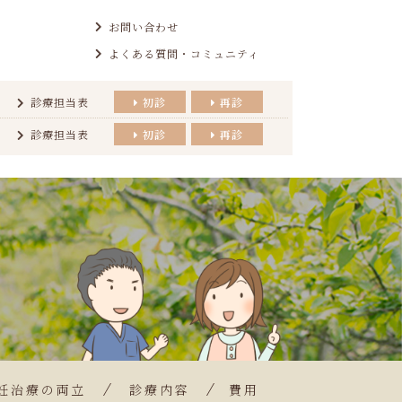
お問い合わせ
よくある質問・コミュニティ
診療担当表
初診
再診
診療担当表
初診
再診
妊治療の両立
診療内容
費用