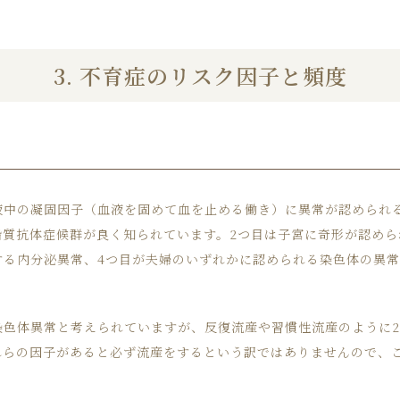
3. 不育症の
リスク因子と頻度
液中の凝固因子（血液を固めて血を止める働き）に異常が認められ
質抗体症候群が良く知られています。2つ目は子宮に奇形が認めら
る内分泌異常、4つ目が夫婦のいずれかに認められる染色体の異常
染色体異常と考えられていますが、反復流産や習慣性流産のように2
れらの因子があると必ず流産をするという訳ではありませんので、