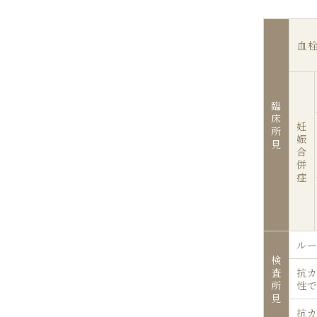
血
臨
床
妊
所
娠
見
合
併
症
ルー
検
査
抗カ
所
性
見
抗カ