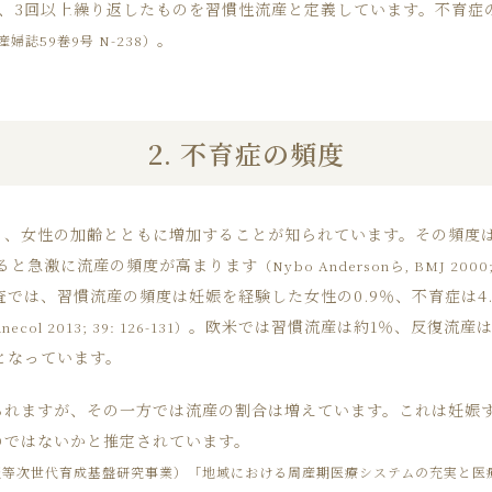
、3回以上繰り返したものを習慣性流産と定義しています。不育症の
。
婦誌59巻9号 N-238）
2. 不育症の頻度
、女性の加齢とともに増加することが知られています。その頻度は全体
えると急激に流産の頻度が高まります
（Nybo Andersonら, BMJ 2
では、習慣流産の頻度は妊娠を経験した女性の0.9％、不育症は4.
。欧米では習慣流産は約1％、反復流産は
necol 2013; 39: 126-131）
となっています。
られますが、その一方では流産の割合は増えています。これは妊娠
のではないかと推定されています。
服等次世代育成基盤研究事業）「地域における周産期医療システムの充実と医