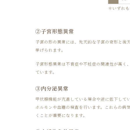
＊いずれも
②子宮形態異常
子宮の形の異常には、先天的な子宮の奇形と後
挙げられます。
子宮形態異常は不育症や不妊症の関連性が高く
ています。
③内分泌異常
甲状腺機能が亢進している場合や逆に低下して
ホルモンや血糖の検査を行います。これらの病
くことが重要になります。