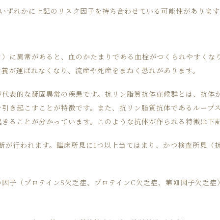
のいずれかに上記のリスク因子を持ち合わせている可能性がありま
き）に異常があると、血のかたまりである血栓がつくられやすくな
栄養が運ばれなくなり、流産や死産をまねく恐れがあります。
が代表的な凝固異常の疾患です。抗リン脂質抗体症候群とは、抗体
を引き起こすことが特徴です。また、抗リン脂質抗体であるループ
起きることが分かっています。このような抗体が作られる特徴は下
断が行われます。臨床所見に1つ以上当てはまり、かつ検査所見（
の因子（プロテインS欠乏症、プロテインC欠乏症、第Ⅻ因子欠乏症