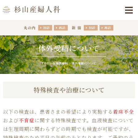
丸の内
新宿
初診
再診
初診
再診
体外受精について
TOP
生殖医療科
体外受精について
特殊検査や治療について
以下の検査は、患者さまの希望により実施する
着床不全
および
不育症
に関する特殊検査です。血液検査について
は生理周期に関わらずどの時期でも検査が可能ですが、
特殊検査のため平日の午前のみとなります。ご予約のう