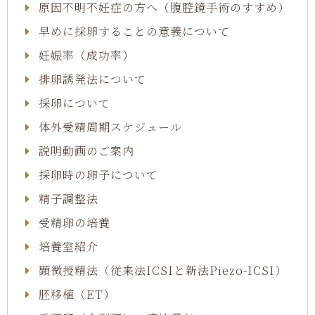
原因不明不妊症の方へ（腹腔鏡手術のすすめ）
早めに採卵することの意義について
妊娠率（成功率）
排卵誘発法について
採卵について
体外受精周期スケジュール
説明動画のご案内
採卵時の卵子について
精子調整法
受精卵の培養
培養室紹介
顕微授精法（従来法ICSIと新法Piezo-ICSI）
胚移植（ET）