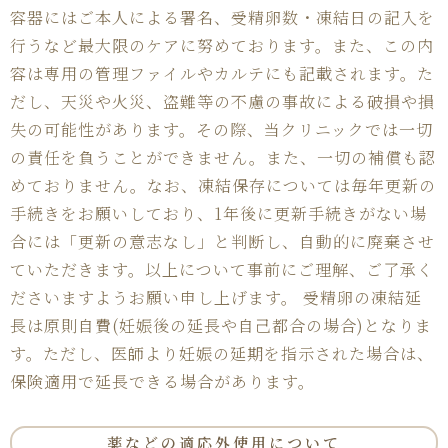
容器にはご本人による署名、受精卵数・凍結日の記入を
行うなど最大限のケアに努めております。また、この内
容は専用の管理ファイルやカルテにも記載されます。た
だし、天災や火災、盗難等の不慮の事故による破損や損
失の可能性があります。その際、当クリニックでは一切
の責任を負うことができません。また、一切の補償も認
めておりません。なお、凍結保存については毎年更新の
手続きをお願いしており、1年後に更新手続きがない場
合には「更新の意志なし」と判断し、自動的に廃棄させ
ていただきます。以上について事前にご理解、ご了承く
ださいますようお願い申し上げます。 受精卵の凍結延
長は原則自費(妊娠後の延長や自己都合の場合)となりま
す。ただし、医師より妊娠の延期を指示された場合は、
保険適用で延長できる場合があります。
薬などの適応外使用
について