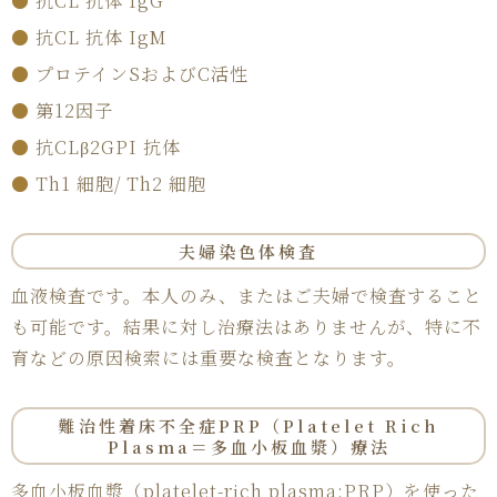
●
抗CL 抗体 IgG
●
抗CL 抗体 IgM
●
プロテインSおよびC活性
●
第12因子
●
抗CLβ2GPI 抗体
●
Th1 細胞/ Th2 細胞
夫婦染色体検査
血液検査です。本人のみ、またはご夫婦で検査すること
も可能です。結果に対し治療法はありませんが、特に不
育などの原因検索には重要な検査となります。
難治性着床不全症PRP（Platelet Rich
Plasma＝多血小板血漿）療法
多血小板血漿（platelet-rich plasma:PRP）を使った