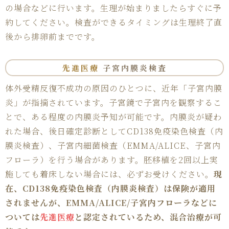
の場合などに行います。生理が始まりましたらすぐに予
約してください。検査ができるタイミングは生理終了直
後から排卵前までです。
先進医療
子宮内膜炎検査
体外受精反復不成功の原因のひとつに、近年「子宮内膜
炎」が指摘されています。子宮鏡で子宮内を観察するこ
とで、ある程度の内膜炎予知が可能です。内膜炎が疑わ
れた場合、後日確定診断としてCD138免疫染色検査（内
膜炎検査）、子宮内細菌検査（EMMA/ALICE、子宮内
フローラ）を行う場合があります。胚移植を2回以上実
施しても着床しない場合には、必ずお受けください。
現
在、CD138免疫染色検査（内膜炎検査）は保険が適用
されませんが、EMMA/ALICE/子宮内フローラなどに
ついては
先進医療
と認定されているため、混合治療が可