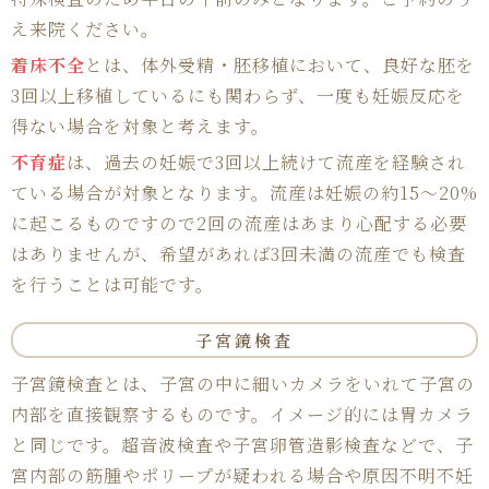
え来院ください。
着床不全
とは、体外受精・胚移植において、良好な胚を
3回以上移植しているにも関わらず、一度も妊娠反応を
得ない場合を対象と考えます。
不育症
は、過去の妊娠で3回以上続けて流産を経験され
ている場合が対象となります。流産は妊娠の約15～20%
に起こるものですので2回の流産はあまり心配する必要
はありませんが、希望があれば3回未満の流産でも検査
を行うことは可能です。
子宮鏡検査
子宮鏡検査とは、子宮の中に細いカメラをいれて子宮の
内部を直接観察するものです。イメージ的には胃カメラ
と同じです。超音波検査や子宮卵管造影検査などで、子
宮内部の筋腫やポリープが疑われる場合や原因不明不妊