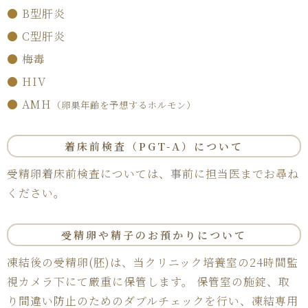
●
B型肝炎
●
C型肝炎
●
梅毒
●
HIV
●
AMH
（卵巣年齢を予想するホルモン）
着床前検査（PGT-A）について
受精卵着床前検査については、事前に担当医までお尋ね
ください。
受精卵や精子の
お預かりについて
凍結後の受精卵(胚)は、当クリニック培養室の24時間監
視カメラ下にて厳重に保管します。 保管室の施錠、取
り間違い防止のためのダブルチェックを行い、凍結専用