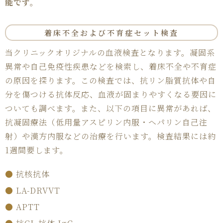
能です。
着床不全
および
不育症
セット検査
当クリニックオリジナルの血液検査となります。凝固系
異常や自己免疫性疾患などを検索し、着床不全や不育症
の原因を探ります。この検査では、抗リン脂質抗体や自
分を傷つける抗体反応、血液が固まりやすくなる要因に
ついても調べます。また、以下の項目に異常があれば、
抗凝固療法（低用量アスピリン内服・ヘパリン自己注
射）や漢方内服などの治療を行います。検査結果には約
1週間要します。
●
抗核抗体
●
LA-DRVVT
●
APTT